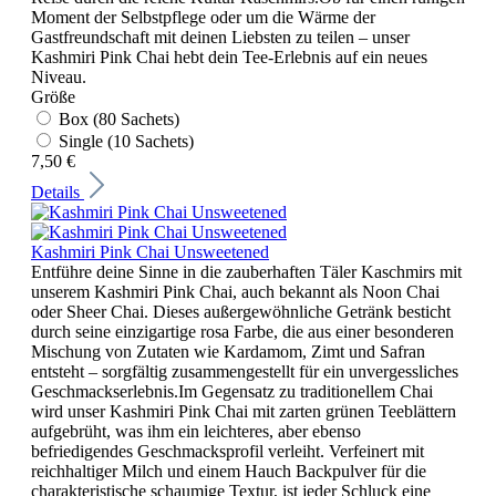
Moment der Selbstpflege oder um die Wärme der
Gastfreundschaft mit deinen Liebsten zu teilen – unser
Kashmiri Pink Chai hebt dein Tee-Erlebnis auf ein neues
Niveau.
Größe
Box (80 Sachets)
Single (10 Sachets)
7,50 €
Details
Kashmiri Pink Chai Unsweetened
Entführe deine Sinne in die zauberhaften Täler Kaschmirs mit
unserem Kashmiri Pink Chai, auch bekannt als Noon Chai
oder Sheer Chai. Dieses außergewöhnliche Getränk besticht
durch seine einzigartige rosa Farbe, die aus einer besonderen
Mischung von Zutaten wie Kardamom, Zimt und Safran
entsteht – sorgfältig zusammengestellt für ein unvergessliches
Geschmackserlebnis.Im Gegensatz zu traditionellem Chai
wird unser Kashmiri Pink Chai mit zarten grünen Teeblättern
aufgebrüht, was ihm ein leichteres, aber ebenso
befriedigendes Geschmacksprofil verleiht. Verfeinert mit
reichhaltiger Milch und einem Hauch Backpulver für die
charakteristische schaumige Textur, ist jeder Schluck eine