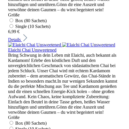
hinzufügen und umrühren.Gönn dir eine Auszeit und
verwöhne deinen Gaumen – du wirst begeistert sein!
Größe
Box (80 Sachets)
Single (10 Sachets)
6,99 €
Details
Elaichi Chai Unsweetened
Bring Schwung in dein Leben mit Elaichi, auch bekannt als
Kardamom! Erlebe den köstlichen Duft und den
unvergleichlichen Geschmack von südasiatischem Chai bei
jedem Schluck. Unser Chai wird mit echtem Kardamom
zubereitet – dem aromatischen Gewürz, das Chai-Stände in
Indien so besonders macht.In nur wenigen Sekunden kannst
du die perfekte Mischung aus Tee und Kardamom genießen
und dir einen schnellen Energie-Kick holen – ohne großen
Aufwand. Kein Chaos, keine komplizierte Zubereitung:
Einfach den Beutel in deine Tasse geben, heißes Wasser
hinzufügen und umrühren.Gönn dir eine Auszeit und
verwöhne deinen Gaumen – du wirst begeistert sein!
Größe
Box (80 Sachets)
Single (10 Sachets)