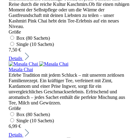
Reise durch die reiche Kultur Kaschmirs.Ob für einen ruhigen
Moment der Selbstpflege oder um die Wärme der
Gastfreundschaft mit deinen Liebsten zu teilen – unser
Kashmiri Pink Chai hebt dein Tee-Erlebnis auf ein neues
Niveau.
Größe
Box (80 Sachets)
Single (10 Sachets)
7,50 €
Details
Masala Chai
Erlebe Tradition mit jedem Schluck – mit unserem zeitlosen
Familienrezept. Ein kräftiger Tee, verfeinert mit Zimt,
Kardamom und einer Prise Ingwer, sorgt für ein
unvergleichliches Geschmackserlebnis. Erfrischend und
aromatisch – jedes Sachet enthält die perfekte Mischung aus
Tee, Milch und Gewürzen.
Größe
Box (80 Sachets)
Single (10 Sachets)
6,99 €
Details