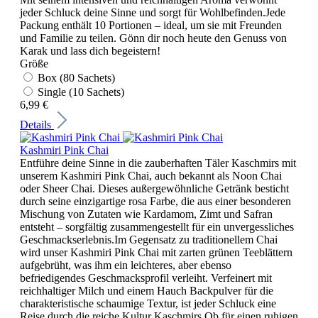
jeder Schluck deine Sinne und sorgt für Wohlbefinden.Jede
Packung enthält 10 Portionen – ideal, um sie mit Freunden
und Familie zu teilen. Gönn dir noch heute den Genuss von
Karak und lass dich begeistern!
Größe
Box (80 Sachets)
Single (10 Sachets)
6,99 €
Details
Kashmiri Pink Chai
Entführe deine Sinne in die zauberhaften Täler Kaschmirs mit
unserem Kashmiri Pink Chai, auch bekannt als Noon Chai
oder Sheer Chai. Dieses außergewöhnliche Getränk besticht
durch seine einzigartige rosa Farbe, die aus einer besonderen
Mischung von Zutaten wie Kardamom, Zimt und Safran
entsteht – sorgfältig zusammengestellt für ein unvergessliches
Geschmackserlebnis.Im Gegensatz zu traditionellem Chai
wird unser Kashmiri Pink Chai mit zarten grünen Teeblättern
aufgebrüht, was ihm ein leichteres, aber ebenso
befriedigendes Geschmacksprofil verleiht. Verfeinert mit
reichhaltiger Milch und einem Hauch Backpulver für die
charakteristische schaumige Textur, ist jeder Schluck eine
Reise durch die reiche Kultur Kaschmirs.Ob für einen ruhigen