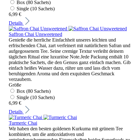
Box (80 Sachets)
Single (10 Sachets)
6,99 €
Details
Saffron Chai Unsweetened
Genieße die herrliche Einfachheit unseres leichten und
erfrischenden Chai, zart verfeinert mit natürlichem Safran und
aufgegossenem Tee. Seine cremige Textur verleiht deinem
täglichen Ritual eine luxuriöse Note.Jede Packung enthält 10
praktische Sachets, die den Genuss ganz einfach machen. Gib
einfach heißes Wasser dazu, rühre um und lass dich vom
beruhigenden Aroma und dem exquisiten Geschmack
verzaubern.
Größe
Box (80 Sachets)
Single (10 Sachets)
6,99 €
Details
Turmeric Chai
Wir haben den besten goldenen Kurkuma mit grünem Tee
kombiniert, um die antioxidativen und
entzündungshemmenden Eigenschaften beider Superfoods zu