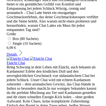
bietet er ein gemütliches Gefühl von Komfort und
Entspannung bei jedem Schluck.Würzig, cremig und
aromatisch – Chai Latte bietet ein einzigartiges
Geschmackserlebnis, das deine Geschmacksknospen verführt
und die Sinne belebt. Also warum nicht einen probieren und
herausfinden, warum Chai Lattes ein Muss für jeden
entspannten Tag sind?
Größe
Box (80 Sachets)
Single (10 Sachets)
6,99 €
Details
Elaichi Chai
Bring Schwung in dein Leben mit Elaichi, auch bekannt als
Kardamom! Erlebe den köstlichen Duft und den
unvergleichlichen Geschmack von südasiatischem Chai bei
jedem Schluck. Unser Chai wird mit echtem Kardamom
zubereitet – dem aromatischen Gewürz, das Chai-Stände in
Indien so besonders macht.In nur wenigen Sekunden kannst
du die perfekte Mischung aus Tee und Kardamom genießen
und dir einen schnellen Energie-Kick holen – ohne großen
Aufwand. Kein Chaos, keine komplizierte Zubereitung:
Einfach den Beutel in deine Tasse geben, heißes Wasser