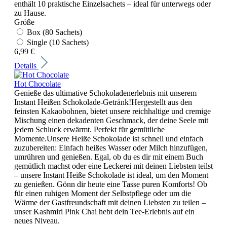
enthält 10 praktische Einzelsachets – ideal für unterwegs oder
zu Hause.
Größe
Box (80 Sachets)
Single (10 Sachets)
6,99 €
Details
Hot Chocolate
Genieße das ultimative Schokoladenerlebnis mit unserem
Instant Heißen Schokolade-Getränk!Hergestellt aus den
feinsten Kakaobohnen, bietet unsere reichhaltige und cremige
Mischung einen dekadenten Geschmack, der deine Seele mit
jedem Schluck erwärmt. Perfekt für gemütliche
Momente.Unsere Heiße Schokolade ist schnell und einfach
zuzubereiten: Einfach heißes Wasser oder Milch hinzufügen,
umrühren und genießen. Egal, ob du es dir mit einem Buch
gemütlich machst oder eine Leckerei mit deinen Liebsten teilst
– unsere Instant Heiße Schokolade ist ideal, um den Moment
zu genießen. Gönn dir heute eine Tasse puren Komforts! Ob
für einen ruhigen Moment der Selbstpflege oder um die
Wärme der Gastfreundschaft mit deinen Liebsten zu teilen –
unser Kashmiri Pink Chai hebt dein Tee-Erlebnis auf ein
neues Niveau.