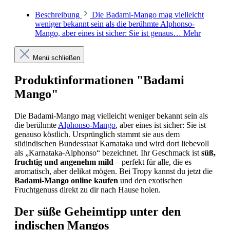
Beschreibung
Die Badami-Mango mag vielleicht
weniger bekannt sein als die berühmte Alphonso-
Mango, aber eines ist sicher: Sie ist genaus…
Mehr
Menü schließen
Produktinformationen "Badami
Mango"
Die Badami-Mango mag vielleicht weniger bekannt sein als
die berühmte
Alphonso-Mango
, aber eines ist sicher: Sie ist
genauso köstlich. Ursprünglich stammt sie aus dem
südindischen Bundesstaat Karnataka und wird dort liebevoll
als „Karnataka-Alphonso“ bezeichnet. Ihr Geschmack ist
süß,
fruchtig und angenehm mild
– perfekt für alle, die es
aromatisch, aber delikat mögen. Bei Tropy kannst du jetzt die
Badami-Mango online kaufen
und den exotischen
Fruchtgenuss direkt zu dir nach Hause holen.
Der süße Geheimtipp unter den
indischen Mangos