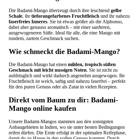
Die Badami-Mango überzeugt durch ihre leuchtend
gelbe
Schale
, ihr
tieforangefarbenes Fruchtfleisch
und ihr nahezu
faserfreies Inneres
. Sie ist etwas größer als die Alphonso,
dabei aber genauso aromatisch – mit einer sanfteren,
ausgewogeneren Süße. Ideal für alle, die eine Mango mit
rundem, zartem Geschmack suchen.
Wie schmeckt die Badami-Mango?
Die Badami-Mango hat einen
milden, tropisch-süßen
Geschmack mit leicht nussigen Noten
. Sie ist nicht zu
aufdringlich und wirkt dadurch angenehm ausgewogen. Ihr
Fruchtfleisch ist weich, saftig und nahezu faserfrei – perfekt
für den puren Genuss oder als Zutat in vielen Rezepten.
Direkt vom Baum zu dir: Badami-
Mango online kaufen
Unsere Badami-Mangos stammen aus den sonnigsten
Anbaugebieten in Indien, wo sie unter besten Bedingungen
reifen dürfen. Die Ernte erfolgt in der optimalen Reifephase,
damit du zu Hause in den vollen Genuss kommst. Durch